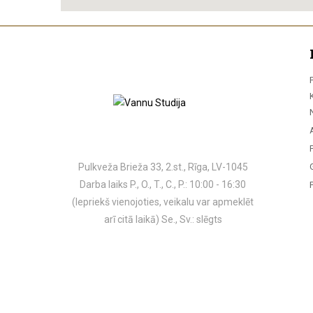
Pulkveža Brieža 33, 2.st., Rīga, LV-1045
Darba laiks P., O., T., C., P.: 10:00 - 16:30
(Iepriekš vienojoties, veikalu var apmeklēt
arī citā laikā) Se., Sv.: slēgts