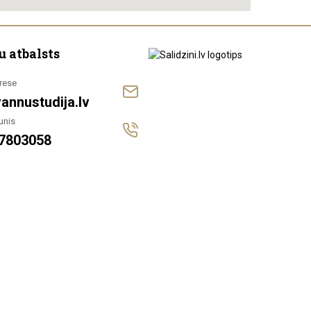
u atbalsts
rese
annustudija.lv
unis
7803058