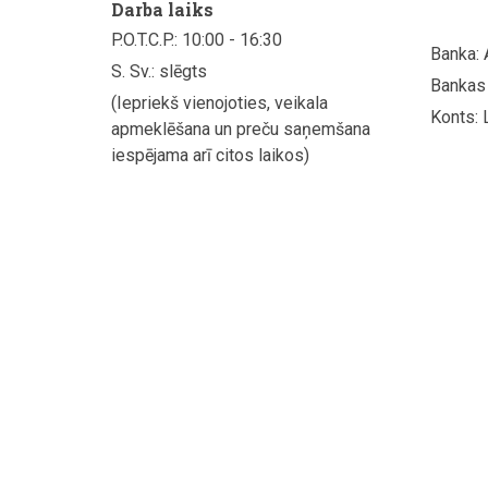
Darba laiks
P.O.T.C.P.: 10:00 - 16:30
Banka:
S. Sv.: slēgts
Bankas
(Iepriekš vienojoties, veikala
Konts:
apmeklēšana un preču saņemšana
iespējama arī citos laikos)