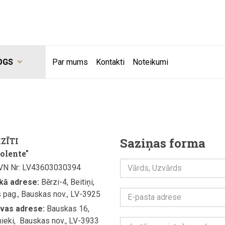
OGS
Par mums
Kontakti
Noteikumi
Saziņas forma
ZĪTI
olente"
PVN Nr: LV43603030394
Vārds, Uzvārds
skā adrese:
Bērzi-4, Beitiņi,
 pag., Bauskas nov., LV-3925
E-pasta adrese
avas adrese:
Bauskas 16,
eki, Bauskas nov., LV-3933