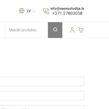
info@vannustudija.lv
LV
+371 27803058
Meklēt produktu