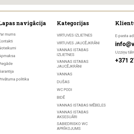
Lapas navigācija
Kategorijas
Klient
Par mums
VIRTUVES IZLIETNES
E-pasta ad
Kontakti
info@v
VIRTUVES JAUCĒJKRĀNI
Noteikumi
VANNAS ISTABAS
Uzziņu tālr
IZLIETNES
Apmaksa
+371 2
VANNAS ISTABAS
Piegāde
JAUCĒJKRĀNI
Garantija
VANNAS
Privātuma politika
DUŠAS
WC PODI
BIDĒ
VANNAS ISTABAS MĒBELES
VANNAS ISTABAS
AKSESUĀRI
SABIEDRISKO WC
APRĪKOJUMS