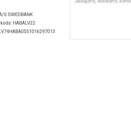
Jautājums, ieteikums, kome
 A/S SWEDBANK
 kods: HABALV22
 LV74HABA0551016297013