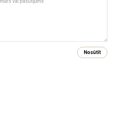
ntārs vai pasūtījums