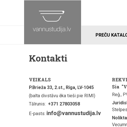
PREČU KATAL
Kontakti
VEIKALS
REKVI
Sia "V
P.Brieža 33, 2.st., Rīga, LV-1045
Reģ., 
(balta divstāvu ēka tieši pie RIMI)
Juridi
Tālrunis:
+371 27803058
Stelpes
info@vannustudija.lv
E-pasts:
Nolikt
Vecumni