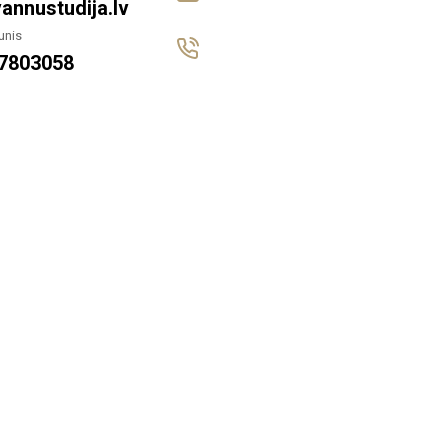
annustudija.lv
unis
7803058