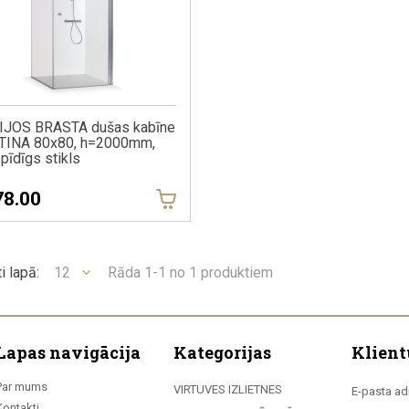
IJOS BRASTA dušas kabīne
TINA 80x80, h=2000mm,
pīdīgs stikls
78.00
i lapā:
12
Rāda 1-1 no 1 produktiem
Lapas navigācija
Kategorijas
Klient
Par mums
VIRTUVES IZLIETNES
E-pasta ad
Kontakti