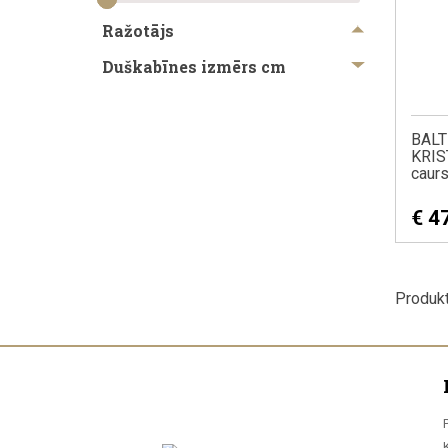
Ražotājs
Duškabīnes izmērs cm
BALT
KRIS
caurs
€
4
Produkt