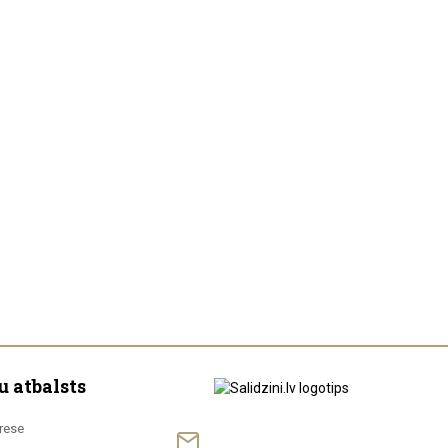
u atbalsts
rese