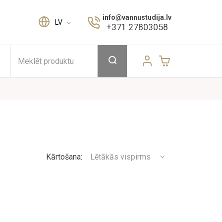
info@vannustudija.lv
LV
+371 27803058
Meklēt produktu
Kārtošana:
Lētākās vispirms