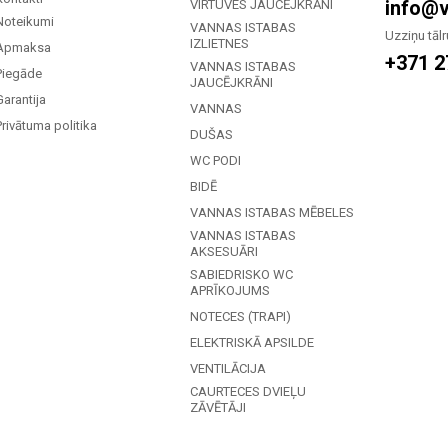
info@v
VIRTUVES JAUCĒJKRĀNI
Noteikumi
VANNAS ISTABAS
Uzziņu tālr
IZLIETNES
Apmaksa
+371 2
VANNAS ISTABAS
Piegāde
JAUCĒJKRĀNI
Garantija
VANNAS
Privātuma politika
DUŠAS
WC PODI
BIDĒ
VANNAS ISTABAS MĒBELES
VANNAS ISTABAS
AKSESUĀRI
SABIEDRISKO WC
APRĪKOJUMS
NOTECES (TRAPI)
ELEKTRISKĀ APSILDE
VENTILĀCIJA
CAURTECES DVIEĻU
ZĀVĒTĀJI