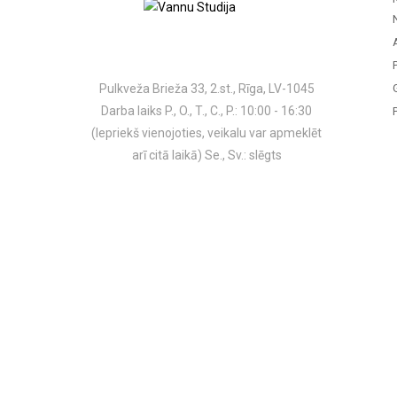
Pulkveža Brieža 33, 2.st., Rīga, LV-1045
Darba laiks P., O., T., C., P.: 10:00 - 16:30
(Iepriekš vienojoties, veikalu var apmeklēt
arī citā laikā) Se., Sv.: slēgts