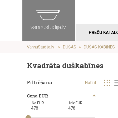
PREČU KATAL
VannuStudija.lv
DUŠAS
DUŠAS KABĪNES
Kvadrāta duškabīnes
Filtrēšana
Notīrīt
Cena EUR
No EUR
līdz EUR