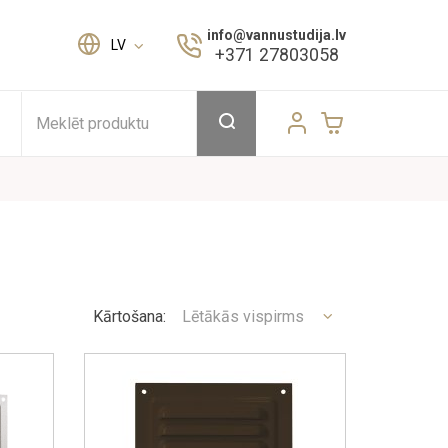
info@vannustudija.lv
LV
+371 27803058
Meklēt produktu
Kārtošana:
Lētākās vispirms