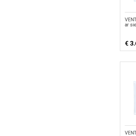
VENTS
ar s
€
3
VENTS