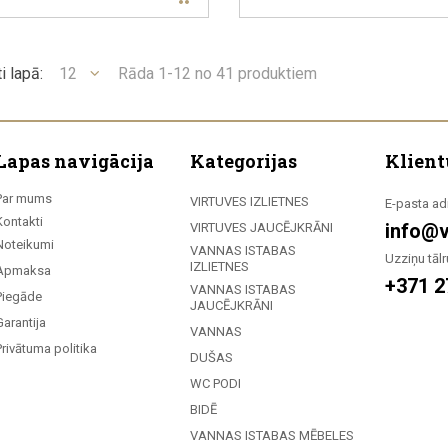
i lapā:
12
Rāda 1-12 no 41 produktiem
Lapas navigācija
Kategorijas
Klient
Par mums
VIRTUVES IZLIETNES
E-pasta ad
Kontakti
info@v
VIRTUVES JAUCĒJKRĀNI
Noteikumi
VANNAS ISTABAS
Uzziņu tālr
IZLIETNES
Apmaksa
+371 2
VANNAS ISTABAS
Piegāde
JAUCĒJKRĀNI
Garantija
VANNAS
Privātuma politika
DUŠAS
WC PODI
BIDĒ
VANNAS ISTABAS MĒBELES