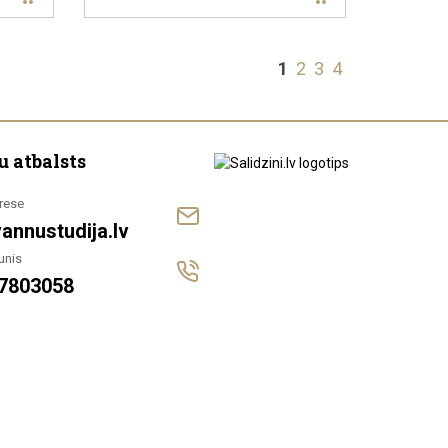
1
2
3
4
u atbalsts
rese
annustudija.lv
unis
7803058