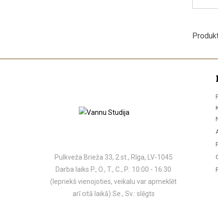
Produkt
Pulkveža Brieža 33, 2.st., Rīga, LV-1045
Darba laiks P., O., T., C., P.: 10:00 - 16:30
(Iepriekš vienojoties, veikalu var apmeklēt
arī citā laikā) Se., Sv.: slēgts