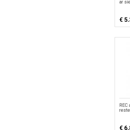
ar s
€
5
REC a
rest
€
6