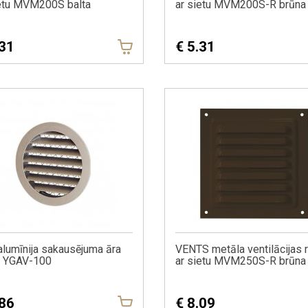
ietu MVM200S balta
ar sietu MVM200S-R brūna
.31
€
5.31
lumīnija sakausējuma āra
VENTS metāla ventilācijas 
e YGAV-100
ar sietu MVM250S-R brūna
.86
€
8.09