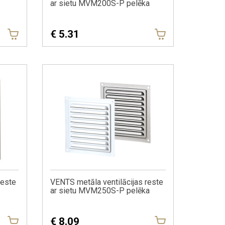
ar sietu MVM200S-P pelēka
€
5.31
reste
VENTS metāla ventilācijas reste
ar sietu MVM250S-P pelēka
€
8.09