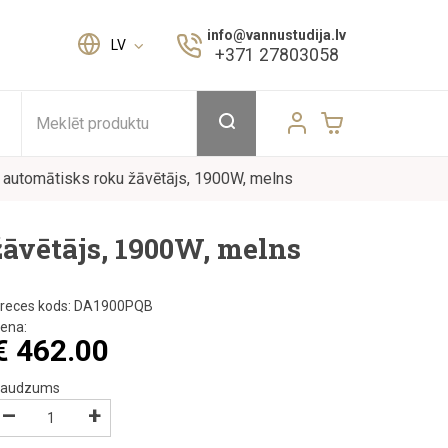
info@vannustudija.lv
LV
+371 27803058
Meklēt produktu
omātisks roku žāvētājs, 1900W, melns
ētājs, 1900W, melns
reces kods:
DA1900PQB
ena:
€
462.00
audzums
–
+