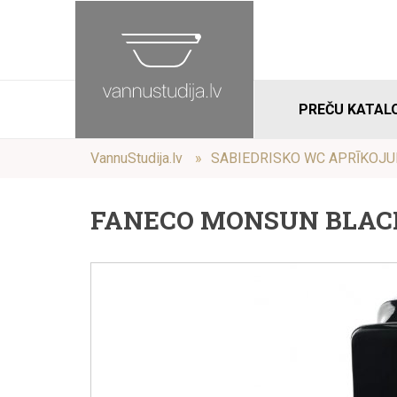
PREČU KATAL
VannuStudija.lv
SABIEDRISKO WC APRĪKOJ
FANECO MONSUN BLACK D