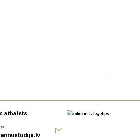
u atbalsts
rese
annustudija.lv