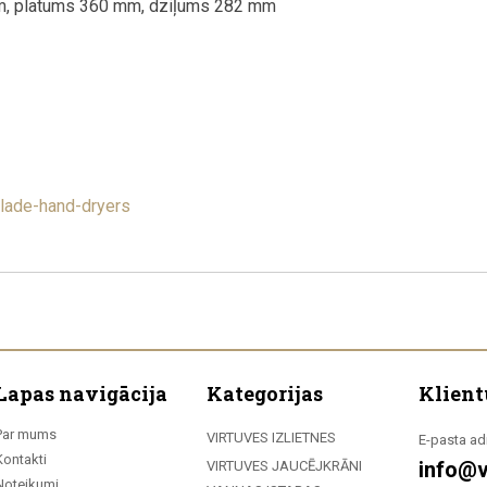
mm, platums 360 mm, dziļums 282 mm
lade-hand-dryers
Lapas navigācija
Kategorijas
Klient
Par mums
VIRTUVES IZLIETNES
E-pasta ad
Kontakti
info@v
VIRTUVES JAUCĒJKRĀNI
Noteikumi