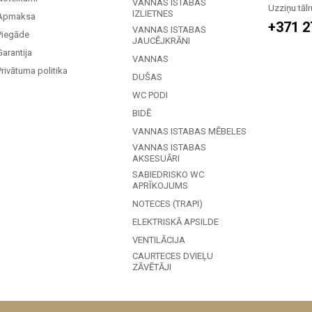
VANNAS ISTABAS
Uzziņu tālr
IZLIETNES
Apmaksa
+371 2
VANNAS ISTABAS
Piegāde
JAUCĒJKRĀNI
Garantija
VANNAS
Privātuma politika
DUŠAS
WC PODI
BIDĒ
VANNAS ISTABAS MĒBELES
VANNAS ISTABAS
AKSESUĀRI
SABIEDRISKO WC
APRĪKOJUMS
NOTECES (TRAPI)
ELEKTRISKĀ APSILDE
VENTILĀCIJA
CAURTECES DVIEĻU
ZĀVĒTĀJI