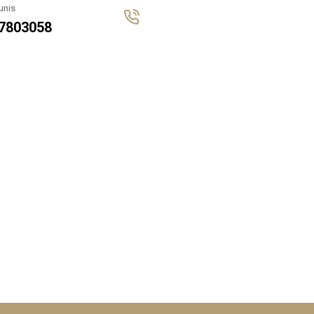
unis
7803058