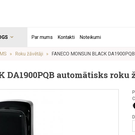
OGS
Par mums
Kontakti
Noteikumi
UMS
Roku žāvētāji
FANECO MONSUN BLACK DA1900PQB aut
A1900PQB automātisks roku žāv
P
C
D