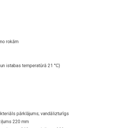
 no rokām
un istabas temperatūrā 21 °C)
akteriāls pārklājums; vandālizturīgs
ziļums 220 mm