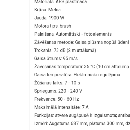
Materiāls: ABS plastmasa
Krāsa: Melna
Jauda: 1900 W
Motora tips: brush
Palaišana: Automātiski - fotoelements
Žāvēšanas metode: Gaisa plūsma nopūš ūdeni
Troksnis: 73 dB (2 m attālumā)
Gaisa ātrums: 95 m/s
Žāvēšanas temperatūra: 35 °C (10 cm attālumā 
Gaisa temperatūra: Elektroniski regulējama
Žūšanas laiks: 7 - 10 s
Spriegums: 220 - 240 V
Frekvence: 50 - 60 Hz
Maksimālā intensitāte: 7 A
Funkcijas: atvere augšpusē ir izgaismota; antib
Izmēri: Augstums 687 mm, platums 300 mm, d