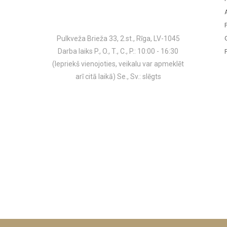
Pulkveža Brieža 33, 2.st., Rīga, LV-1045
Darba laiks P., O., T., C., P.: 10:00 - 16:30
(Iepriekš vienojoties, veikalu var apmeklēt
arī citā laikā) Se., Sv.: slēgts