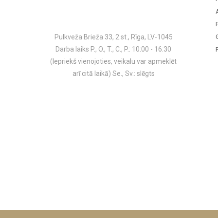
Pulkveža Brieža 33, 2.st., Rīga, LV-1045
Darba laiks P., O., T., C., P.: 10:00 - 16:30
(Iepriekš vienojoties, veikalu var apmeklēt
arī citā laikā) Se., Sv.: slēgts