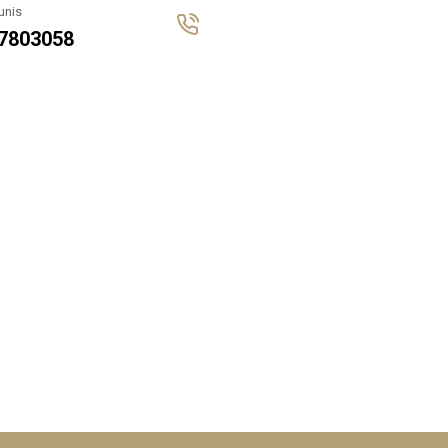
unis
7803058