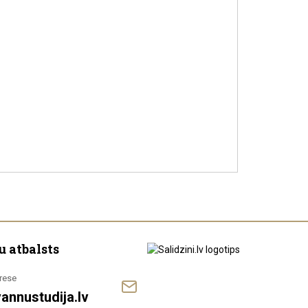
u atbalsts
rese
annustudija.lv