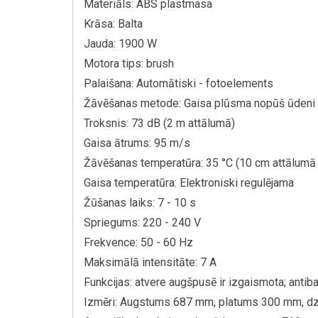
Materiāls: ABS plastmasa
Krāsa: Balta
Jauda: 1900 W
Motora tips: brush
Palaišana: Automātiski - fotoelements
Žāvēšanas metode: Gaisa plūsma nopūš ūdeni
Troksnis: 73 dB (2 m attālumā)
Gaisa ātrums: 95 m/s
Žāvēšanas temperatūra: 35 °C (10 cm attālumā 
Gaisa temperatūra: Elektroniski regulējama
Žūšanas laiks: 7 - 10 s
Spriegums: 220 - 240 V
Frekvence: 50 - 60 Hz
Maksimālā intensitāte: 7 A
Funkcijas: atvere augšpusē ir izgaismota; antib
Izmēri: Augstums 687 mm, platums 300 mm, d