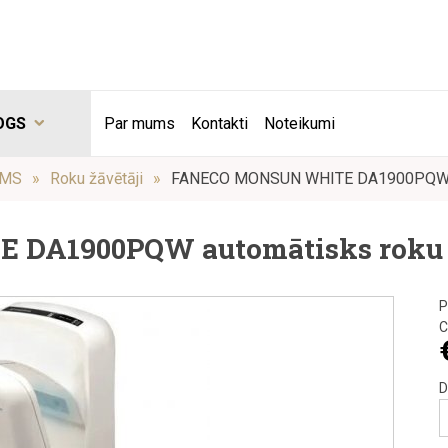
OGS
Par mums
Kontakti
Noteikumi
UMS
Roku žāvētāji
FANECO MONSUN WHITE DA1900PQW aut
A1900PQW automātisks roku žāv
P
C
D