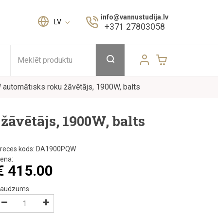
info@vannustudija.lv
LV
+371 27803058
Meklēt produktu
omātisks roku žāvētājs, 1900W, balts
ētājs, 1900W, balts
reces kods:
DA1900PQW
ena:
€
415.00
audzums
–
+