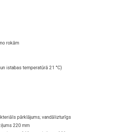
 no rokām
un istabas temperatūrā 21 °C)
akteriāls pārklājums; vandālizturīgs
ziļums 220 mm