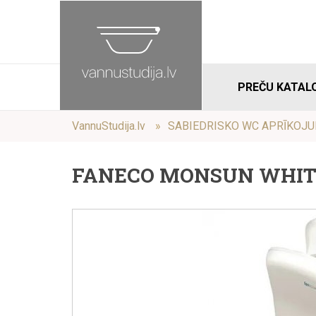
PREČU KATAL
VannuStudija.lv
SABIEDRISKO WC APRĪKOJ
FANECO MONSUN WHITE D