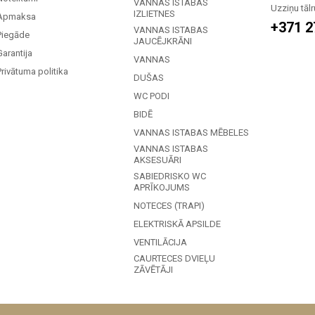
VANNAS ISTABAS
Uzziņu tālr
IZLIETNES
Apmaksa
+371 2
VANNAS ISTABAS
Piegāde
JAUCĒJKRĀNI
Garantija
VANNAS
Privātuma politika
DUŠAS
WC PODI
BIDĒ
VANNAS ISTABAS MĒBELES
VANNAS ISTABAS
AKSESUĀRI
SABIEDRISKO WC
APRĪKOJUMS
NOTECES (TRAPI)
ELEKTRISKĀ APSILDE
VENTILĀCIJA
CAURTECES DVIEĻU
ZĀVĒTĀJI