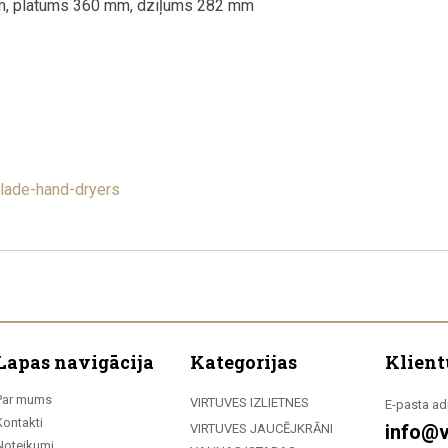
mm, platums 360 mm, dziļums 282 mm
lade-hand-dryers
Lapas navigācija
Kategorijas
Klient
Par mums
VIRTUVES IZLIETNES
E-pasta ad
Kontakti
info@v
VIRTUVES JAUCĒJKRĀNI
Noteikumi